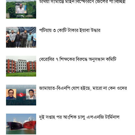
উখিয়া সীমান্তে মাইন বিস্ফোরণে জেলের পা বিচ্ছিন্ন
পটিয়ায় ৩ কোটি টাকার ইয়াবা উদ্ধার
বেরোবির ৭ শিক্ষকের বিরুদ্ধে অনুসন্ধান কমিটি
জামায়াত-বিএনপি যোগ হইছে, মারো না কেন ওদের
দুই সপ্তাহ পর আংশিক চালু এলএনজি টার্মিনাল