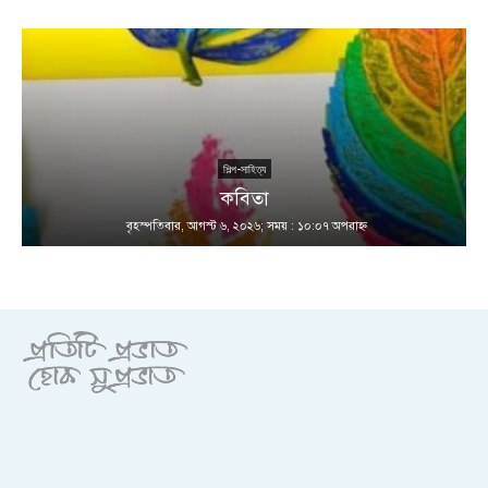
শিল্প-সাহিত্য
কবিতা
বৃহস্পতিবার, আগস্ট ৬, ২০২৬; সময় : ১০:০৭ অপরাহ্ণ