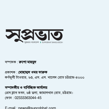
সম্পাদক :
রুশো মাহমুদ
প্রকাশক :
মোহাম্মদ ওমর ফারুক
কর্ণফুলী টাওয়ার, ৬৩, এস. এস. খালেদ রোড চট্টগ্রাম-৪০০০
সম্পাদকীয় ও বাণিজ্যিক কার্যালয়
প্রেস ক্লাব ভবন, ৬ষ্ঠ তলা, জামালখান রোড, চট্টগ্রাম।
ফোন : 02333363044-45
E-mail :
news@suprobhat.com