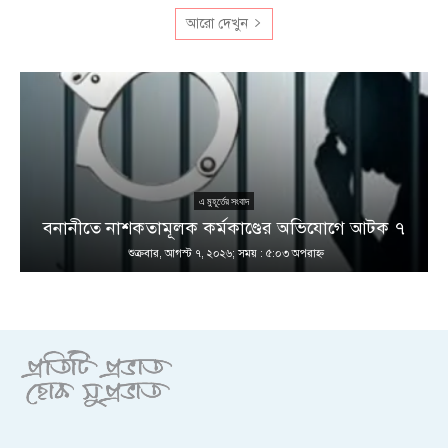
আরো দেখুন
এ মুহূর্তের সংবাদ
বনানীতে নাশকতামূলক কর্মকাণ্ডের অভিযোগে আটক ৭
শুক্রবার, আগস্ট ৭, ২০২৬; সময় : ৫:০৩ অপরাহ্ণ