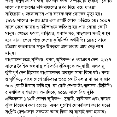
পর্যন্ত বিপুল প্রাণের ক্ষয়, ফসলের ক্ষতি, সম্পদহানি হয়েছে। ১৯৭০
সালে বাংলাদেশের দক্ষিণাঞ্চলের ওপর দিয়ে বয়ে যাওয়া
সাইক্লোন ও জলোচ্ছ্বাসে প্রায় কয়েক লক্ষ লোকের মৃত্যু হয়।
১৯৮৮ সালের বন্যায় প্রায় এক কোটি লোক ক্ষতিগ্রস্ত হয়। ২০০৭
সালে দেশে বন্যায় ও নদীভাঙনে ক্ষতিগ্রস্ত হয় প্রায় সোয়া কোটি
মানুষ। খেতের ফসল, বাড়িঘর, গবাদি পশু, গাছপালা সবই ধ্বংস
হয়ে যায়। ভেঙে পড়ে দেশের কৃষিনির্ভর অর্থনীতি। ১৯৯১ সালে
চট্টগ্রাম কক্সবাজার সমুদ্র-উপকূলে প্রাণ হারায় প্রায় দেড় লাখ
মানুষ।
বাংলাদেশ হচ্ছে ঘূর্ণিঝড়, বন্যা, ভূমিকম্প ও খরাপ্রবণ দেশ। ২০১৭
সালের বৈশ্বিক জলবায়ু পরিবর্তন ঝুঁকিসূচক অনুযায়ী, জলবায়ু
ঝুঁকিপূর্ণ দেশ হিসেবে বাংলাদেশের অবস্থান সারা বিশ্বে ষষ্ঠ। বন্যা
ও ঘূর্ণিঝড়ে বাংলাদেশে প্রতিবছর ৩২০ কোটি ডলার বা ২৫ হাজার
৬০০ কোটি টাকার ক্ষতি হয়, যা মোট দেশজ উৎপাদনের (জিডিপি)
২ দশমিক ২ শতাংশ। অন্যদিকে, ২০১৮ সালে বিশ্ব ঝুঁকি
প্রতিবেদনে ১৭২টি দেশের ভূমিকম্প, সুনামি, হারিকেন এবং বন্যার
ঝুঁকি বিশ্লেষণ করা হয়েছে। এসব দুর্যোগ মোকাবিলা করার মতো
সংশ্লিষ্ট দেশগুলোর সক্ষমতা আছে কিনা তা যাচাই করা হয়েছে।