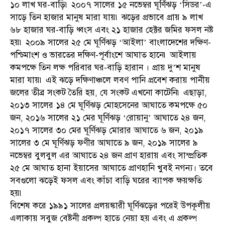
১০ লাখ ঘর-বাড়ি৷ ২০০৭ সালের ১৫ নভেম্বর ঘূর্ণিঝড় ‘সিডর’-এ
সাড়ে তিন হাজার মানুষ মারা যায়৷ ঝড়ের প্রভাবে প্রায় ৯ লাখ
৬৮ হাজার ঘর-বাড়ি ধ্বংস এবং ২১ হাজার হেক্টর জমির ফসল নষ্ট
হয়৷ ২০০৯ সালের ২৫ মে ঘূর্ণিঝড় ‘আইলা’ বাংলাদেশের দক্ষিণ-
পশ্চিমাংশ ও ভারতের দক্ষিণ-পূর্বাংশে আঘাত হানে৷ আইলায়
কমপক্ষে তিন লক্ষ পরিবার ঘর-বাড়ি হারান । প্রায় দু’শ মানুষ
মারা যায়৷ এই ঝড়ে দক্ষিণাঞ্চলে লবণ পানি প্রবেশ করায় পানীয়
জলের তীব্র সংকট তৈরি হয়, যে সংকট এখনো কাটেনি৷ এছাড়া,
২০১৩ সালের ১৪ মে ঘূর্ণিঝড় মোহসেনের আঘাতে কমপক্ষে ৫০
জন, ২০১৬ সালের ২১ মের ঘূর্ণিঝড় ‘রোয়ানু’ আঘাতে ২৪ জন,
২০১৭ সালের ৩০ মের ঘূর্ণিঝড় মোরার আঘাতে ৬ জন, ২০১৯
সালের ৩ মে ঘূর্ণিঝড় ফণীর আঘাতে ৯ জন, ২০১৯ সালের ৯
নভেম্বর বুলবুল এর আঘাতে ২৪ জন প্রাণ হারায় এবং সাম্প্রতিক
২৫ মে আঘাত হানা ইয়াসের আঘাতে প্রাণহানি খুবই নগন্য। তবে
সবগুলো ঝড়েই ফসল এবং কাঁচা বাড়ি ঘরের ব্যাপক ক্ষয়ক্ষতি
হয়৷
বিশেষ করে ১৯৯১ সালের প্রলয়ঙ্কারী ঘূর্ণিঝড়ের পরেই উপকূলীয়
এলাকায় সবুজ বেষ্টনী প্রকল্প হাতে নেয়া হয় এবং এ প্রকল্প