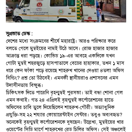
সুপ্রভাত ডেস্ক :
দেশের মধ্যে সংক্রমণের শীর্ষে মহারাষ্ট্র। আরও পরিষ্কার করে
বলতে গেলে মুম্বইয়ের নামই উঠে আসে। রোজ হাজার হাজার
আক্রান্ত ধরা পড়ছে। কোভিড ১৯-এর আবহে একদিকে যখন
গোটা মুম্বই শহরজুড়ে হাসপাতালে বেডের হাহাকার, তখন ১ মাস
ধরে কেন ফাঁকা পড়ে রয়েছে শাহরুখ খানের দেওয়া ৪তলা অফিস
বিল্ডিং? প্রশ্ন তো উঠবেই। এমনকী স্থানীয়রাও প্রশাসনের এমন
উদাসীনতায় বিক্ষুব্ধ।
চিকিৎসক দিতে পারেনি বৃহন্মুম্বই পুরসভা। তাই বন্ধ! শোনা গেল
এমন কথাই। গত ২৪ এপ্রিলই বৃহন্মুম্বই কর্পোরেশনের হাতে
অফিসের চাবি তুলে দিয়েছিলেন শাহরুখ-গৌরী। অত্যাধুনিক
প্রযুক্তি-সহ ২২ শয্যার কোয়ারেন্টাইন সেন্টার। তবুও অব্যবহৃত?
অনেকেই বৃহন্মুম্বই কর্পোরেশনকে দুষছেন। উল্লেখ্য, মুম্বইয়ের খার
ওয়েস্টের সিডি মার্গে শাহরুখের রেড চিলির অফিস। সেই অঞ্চলেই