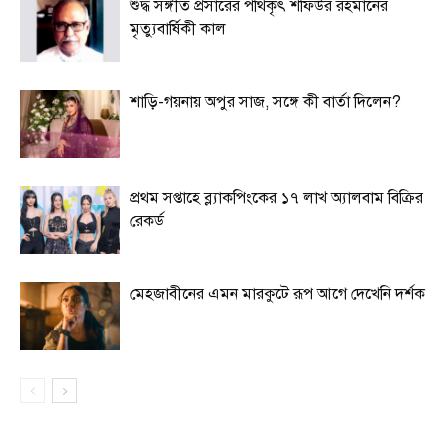
শুদ্ধ সঙ্গীত প্রসারের পথিকৃৎ শফিউর রহমানের
মৃত্যুবার্ষিকী কাল
শাড়ি-গয়নায় অপুর সাজ, সঙ্গে কী বার্তা দিলেন?
প্রথম সপ্তাহে ব্ল্যাকপিংকের ১৭ লাখ অ্যালবাম বিক্রির
রেকর্ড
মেহজাবীনের এমন মারকুটে রূপ আগে দেখেনি দর্শক