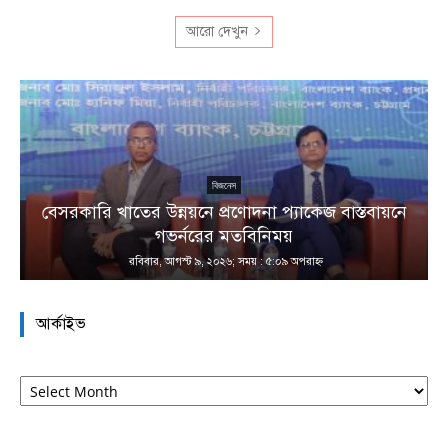
আরো দেখুন
বিজনেস
বেসরকারি খাতের উন্নয়নে প্রণোদনা প্যাকেজ বাস্তবায়নে
া
গভর্নরের মতবিনিময়
রবিবার, আগস্ট ৯, ২০২৬; সময় : ৫:০৯ অপরাহ্ণ
আর্কাইভ
আর্কাইভ