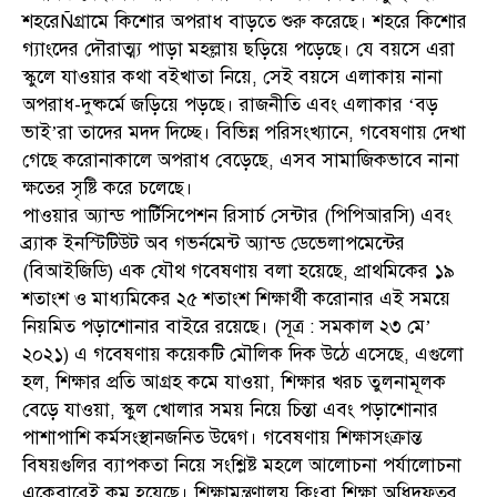
শহরেÑগ্রামে কিশোর অপরাধ বাড়তে শুরু করেছে। শহরে কিশোর
গ্যাংদের দৌরাত্ম্য পাড়া মহল্লায় ছড়িয়ে পড়েছে। যে বয়সে এরা
স্কুলে যাওয়ার কথা বইখাতা নিয়ে, সেই বয়সে এলাকায় নানা
অপরাধ-দুষ্কর্মে জড়িয়ে পড়ছে। রাজনীতি এবং এলাকার ‘বড়
ভাই’রা তাদের মদদ দিচ্ছে। বিভিন্ন পরিসংখ্যানে, গবেষণায় দেখা
গেছে করোনাকালে অপরাধ বেড়েছে, এসব সামাজিকভাবে নানা
ক্ষতের সৃষ্টি করে চলেছে।
পাওয়ার অ্যান্ড পার্টিসিপেশন রিসার্চ সেন্টার (পিপিআরসি) এবং
ব্র্যাক ইনস্টিটিউট অব গভর্নমেন্ট অ্যান্ড ডেভেলাপমেন্টের
(বিআইজিডি) এক যৌথ গবেষণায় বলা হয়েছে, প্রাথমিকের ১৯
শতাংশ ও মাধ্যমিকের ২৫ শতাংশ শিক্ষার্থী করোনার এই সময়ে
নিয়মিত পড়াশোনার বাইরে রয়েছে। (সূত্র : সমকাল ২৩ মে’
২০২১) এ গবেষণায় কয়েকটি মৌলিক দিক উঠে এসেছে, এগুলো
হল, শিক্ষার প্রতি আগ্রহ কমে যাওয়া, শিক্ষার খরচ তুলনামূলক
বেড়ে যাওয়া, স্কুল খোলার সময় নিয়ে চিন্তা এবং পড়াশোনার
পাশাপাশি কর্মসংস্থানজনিত উদ্বেগ। গবেষণায় শিক্ষাসংক্রান্ত
বিষয়গুলির ব্যাপকতা নিয়ে সংশ্লিষ্ট মহলে আলোচনা পর্যালোচনা
একেবারেই কম হয়েছে। শিক্ষামন্ত্রণালয় কিংবা শিক্ষা অধিদফতর