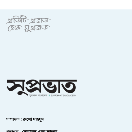
সম্পাদক :
রুশো মাহমুদ
প্রকাশক :
মোহাম্মদ ওমর ফারুক